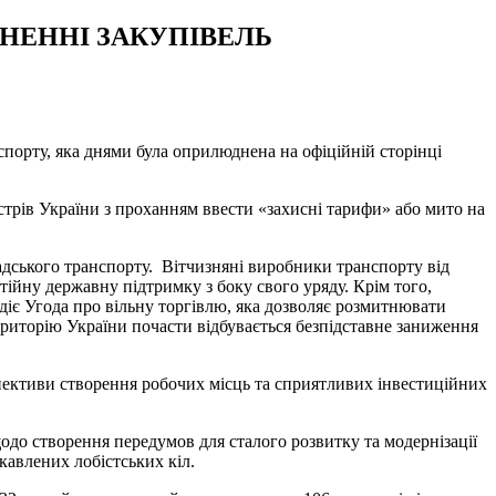
НЕННІ ЗАКУПІВЕЛЬ
порту, яка днями була оприлюднена на офіційній сторінці
стрів України з проханням ввести «захисні тарифи» або мито на
адського транспорту. Вітчизняні виробники транспорту від
тійну державну підтримку з боку свого уряду. Крім того,
діє Угода про вільну торгівлю, яка дозволяє розмитнювати
риторію України почасти відбувається безпідставне заниження
спективи створення робочих місць та сприятливих інвестиційних
щодо створення передумов для сталого розвитку та модернізації
кавлених лобістських кіл.