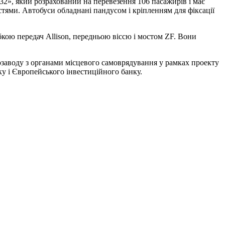
2», який розрахований на перевезення 106 пасажирів і має
тями. Автобуси обладнані пандусом і кріпленням для фіксації
кою передач Allison, передньою віссю і мостом ZF. Вони
озаводу з органами місцевого самоврядування у рамках проекту
ку і Європейського інвестиційного банку.