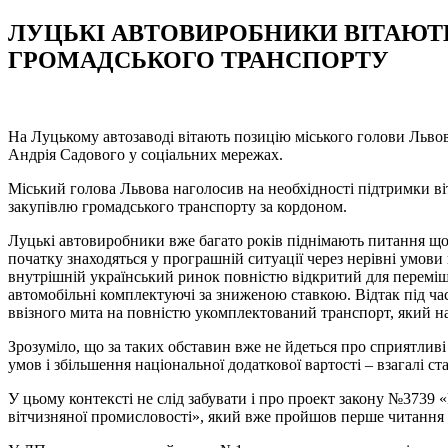
ЛУЦЬКІ АВТОВИРОБНИКИ ВІТАЮТЬ
ГРОМАДСЬКОГО ТРАНСПОРТУ
На Луцькому автозаводі вітають позицію міського голови Льво
Андрія Садового у соціальних мережах.
Міський голова Львова наголосив на необхідності підтримки ві
закупівлю громадського транспорту за кордоном.
Луцькі автовиробники вже багато років піднімають питання що
початку знаходяться у програшній ситуації через нерівні умов
внутрішній український ринок повністю відкритий для переміще
автомобільні комплектуючі за зниженою ставкою. Відтак під ча
ввізного мита на повністю укомплектований транспорт, який 
Зрозуміло, що за таких обставин вже не йдеться про сприятлив
умов і збільшення національної додаткової вартості – взагалі 
У цьому контексті не слід забувати і про проект закону №3739 
вітчизняної промисловості», який вже пройшов перше читання у 