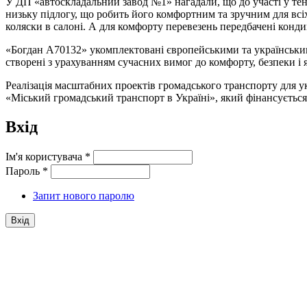
У ДП «автоскладальний завод №1» нагадали, що до участі у тен
низьку підлогу, що робить його комфортним та зручним для всі
коляски в салоні. А для комфорту перевезень передбачені конди
«Богдан А70132» укомплектовані європейськими та українським
створені з урахуванням сучасних вимог до комфорту, безпеки і 
Реалізація масштабних проектів громадського транспорту для у
«Міський громадський транспорт в Україні», який фінансується
Вхід
Ім'я користувача
*
Пароль
*
Запит нового паролю