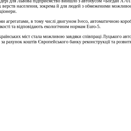
дері для Львова підприємство вийшло з автобусом «Богдан А7013
х верств населення, зокрема й для людей з обмеженими можливос
ціонери.
и агрегатами, в тому числі двигуном Iveco, автоматичною короб
якості та відповідають екологічним нормам Euro-5.
країнських міст стала можливою завдяки співпраці Луцького авт
 за рахунок коштів Європейського банку реконструкції та розвит