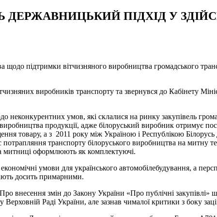
 ДЕРЖАВНИЦЬКИЙ ПІДХІД У ЗДІЙС
ва щодо підтримки вітчизняного виробництва громадського транс
тчизняних виробників транспорту та звернувся до Кабінету Міні
до неконкурентних умов, які склалися на ринку закупівель гром
и виробництва продукції, адже білоруський виробник отримує пос
ння товару, а з 2011 року між Україною і Республікою Білорусь 
с потрапляння транспорту білоруського виробництва на митну те
на митниці оформлюють як комплектуючі.
і економічні умови для українського автомобілебудування, а пер
стають досить примарними.
«Про внесення змін до Закону України «Про публічні закупівлі» 
Верховній Раді України, але зазнав чималої критики з боку заці