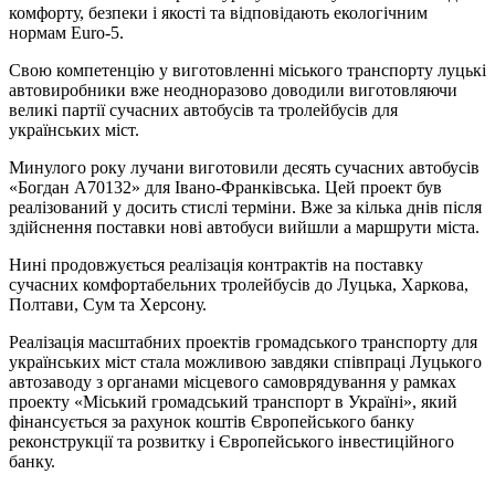
комфорту, безпеки і якості та відповідають екологічним
нормам Euro-5.
Свою компетенцію у виготовленні міського транспорту луцькі
автовиробники вже неодноразово доводили виготовляючи
великі партії сучасних автобусів та тролейбусів для
українських міст.
Минулого року лучани виготовили десять сучасних автобусів
«Богдан А70132» для Івано-Франківська. Цей проект був
реалізований у досить стислі терміни. Вже за кілька днів після
здійснення поставки нові автобуси вийшли а маршрути міста.
Нині продовжується реалізація контрактів на поставку
сучасних комфортабельних тролейбусів до Луцька, Харкова,
Полтави, Сум та Херсону.
Реалізація масштабних проектів громадського транспорту для
українських міст стала можливою завдяки співпраці Луцького
автозаводу з органами місцевого самоврядування у рамках
проекту «Міський громадський транспорт в Україні», який
фінансується за рахунок коштів Європейського банку
реконструкції та розвитку і Європейського інвестиційного
банку.