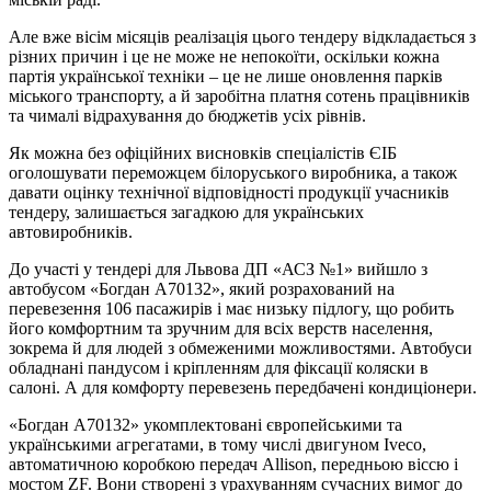
Але вже вісім місяців реалізація цього тендеру відкладається з
різних причин і це не може не непокоїти, оскільки кожна
партія української техніки – це не лише оновлення парків
міського транспорту, а й заробітна платня сотень працівників
та чималі відрахування до бюджетів усіх рівнів.
Як можна без офіційних висновків спеціалістів ЄІБ
оголошувати переможцем білоруського виробника, а також
давати оцінку технічної відповідності продукції учасників
тендеру, залишається загадкою для українських
автовиробників.
До участі у тендері для Львова ДП «АСЗ №1» вийшло з
автобусом «Богдан А70132», який розрахований на
перевезення 106 пасажирів і має низьку підлогу, що робить
його комфортним та зручним для всіх верств населення,
зокрема й для людей з обмеженими можливостями. Автобуси
обладнані пандусом і кріпленням для фіксації коляски в
салоні. А для комфорту перевезень передбачені кондиціонери.
«Богдан А70132» укомплектовані європейськими та
українськими агрегатами, в тому числі двигуном Iveco,
автоматичною коробкою передач Allison, передньою віссю і
мостом ZF. Вони створені з урахуванням сучасних вимог до