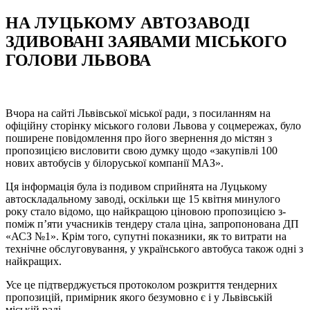
НА ЛУЦЬКОМУ АВТОЗАВОДІ
ЗДИВОВАНІ ЗАЯВАМИ МІСЬКОГО
ГОЛОВИ ЛЬВОВА
Вчора на сайті Львівської міської ради, з посиланням на
офіційну сторінку міського голови Львова у соцмережах, було
поширене повідомлення про його звернення до містян з
пропозицією висловити свою думку щодо «закупівлі 100
нових автобусів у білоруської компанії МАЗ».
Ця інформація була із подивом сприйнята на Луцькому
автоскладальному заводі, оскільки ще 15 квітня минулого
року стало відомо, що найкращою ціновою пропозицією з-
поміж п’яти учасників тендеру стала ціна, запропонована ДП
«АСЗ №1». Крім того, супутні показники, як то витрати на
технічне обслуговування, у українського автобуса також одні з
найкращих.
Усе це підтверджується протоколом розкриття тендерних
пропозицій, примірник якого безумовно є і у Львівській
міській раді.