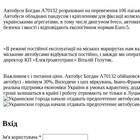
Автобуси Богдан А70132 розраховані на перевезення 106 пасажи
Автобуси обладнані пандусом і кріпленням для фіксації коляс
українськими агрегатами, в тому числі двигуном Iveco, автома
безпеки і якості і відповідають екологічним нормам Euro-5.
«В режимі постійної експлуатації на міських маршрутах нам в
міськими автобусами відбувається постійно, і завжди ми опера
директор КП «Електроавтотранс» Віталій Голутяк.
Важливим є і питання ціни. Автобус Богдан А70132 обійшовся м
автобусі - мінімум 30%. Виходячи з цих міркувань, Івано-Франк
реальна підтримка економіки України в умовах карантину, додат
гроші залишаться в країні і роботу отримають не тільки в Луцьк
Вхід
Ім'я користувача
*