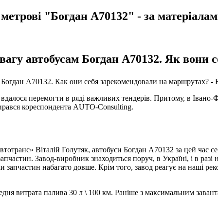
 метрові "Богдан А70132" - за матеріала
евагу автобусам Богдан А70132. Як вони
далося перемогти в ряді важливих тендерів. Притому, в Івано-Фр
бирався кореспондента AUTO-Consulting.
отранс» Віталій Голутяк, автобуси Богдан А70132 за цей час себ
запчастин. Завод-виробник знаходиться поруч, в Україні, і в разі
 запчастин набагато довше. Крім того, завод реагує на наші реко
едня витрата палива 30 л \ 100 км. Раніше з максимальним заван