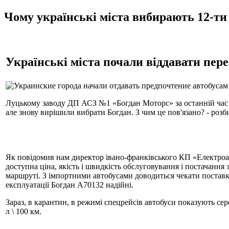
Чому українські міста вибирають 12-ти
Українські міста почали віддавати пер
Луцькому заводу ДП АСЗ №1 «Богдан Моторс» за останній час в
але знову вирішили вибрати Богдан. З чим це пов'язано? - роз
Як повідомив нам директор івано-франківського КП «Електроавт
доступна ціна, якість і швидкість обслуговування і постачання 
маршруті. З імпортними автобусами доводиться чекати поставки
експлуатації Богдан А70132 надійні.
Зараз, в карантин, в режимі спецрейсів автобуси показують сер
л \ 100 км.