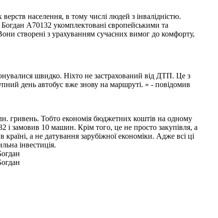
верств населення, в тому числі людей з інвалідністю.
и. Богдан А70132 укомплектовані європейськими та
 Вони створені з урахуванням сучасних вимог до комфорту,
онувалися швидко. Ніхто не застрахований від ДТП. Це з
упний день автобус вже знову на маршруті. » - повідомив
млн. гривень. Тобто економія бюджетних коштів на одному
 і замовив 10 машин. Крім того, це не просто закупівля, а
 країні, а не датування зарубіжної економіки. Адже всі ці
ильна інвестиція.