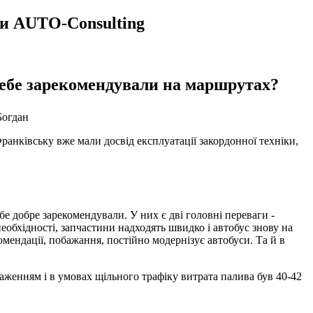
ми AUTO-Consulting
 себе зарекомендували на маршрутах?
анківську вже мали досвід експлуатації закордонної техніки,
е добре зарекомендували. У них є дві головні переваги -
 необхідності, запчастини надходять швидко і автобус знову на
мендації, побажання, постійно модернізує автобуси. Та й в
таженням і в умовах щільного трафіку витрата палива був 40-42