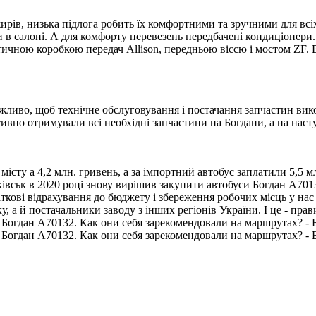
рів, низька підлога робить їх комфортними та зручними для всіх 
ки в салоні. А для комфорту перевезень передбачені кондиціонер
тичною коробкою передач Allison, передньою віссю і мостом ZF.
ажливо, щоб технічне обслуговування і постачання запчастин вик
тивно отримували всі необхідні запчастини на Богдани, а на наст
істу а 4,2 млн. гривень, а за імпортний автобус заплатили 5,5 
івськ в 2020 році знову вирішив закупити автобуси Богдан А70132
кові відрахування до бюджету і збереження робочих місць у нас в
у, а й постачальники заводу з інших регіонів України. І це - прав