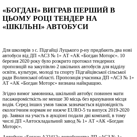
«БОГДАН» ВИГРАВ ПЕРШИЙ В
ЦЬОМУ РОЦІ ТЕНДЕР НА
«ШКІЛЬНІ» АВТОБУСИ
Для школярів з с. Підгайці Луцького р-ну придбають два нові
автобуси від ДП «АСЗ № 1» АТ «АК «Богдан Моторс». 10
березня 2020 року було розкрито протокол тендерних
пропозицій на закупівлю 2 шкільних автобусів для відділу
освіти, культури, молоді та спорту Підгайцівської сільської
ради Волинської області. Пропозиція учасника ДП «АСЗ № 1»
АТ «АК «Богдан Моторс» визнана найкращою.
Згідно вимог замовника, шкільний автобус повинен мати
пасажиромісткість не менше 30 місць без врахування місця
водія. Серед інших умов також зазначається відповідність
екологічним нормам не нижче EURO-5 та випуск 2019-2020
рр. Заявки на участь в аукціоні подали дві компанії, в тому
числі ДП «Автоскладальний завод № 1» АТ «АК «Богдан
Моторс».
Автобуси «Богдан А22412» виробництва ДП «АСЗ № 1»