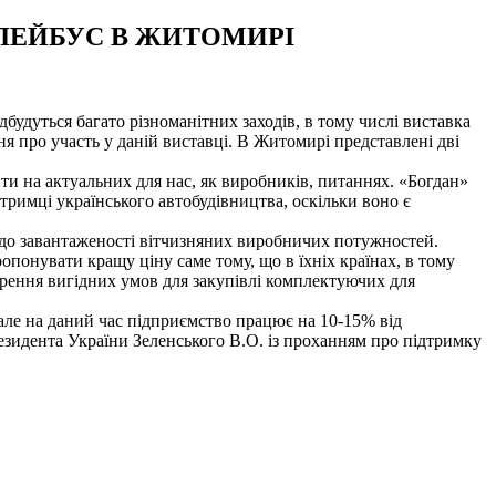
ОЛЕЙБУС В ЖИТОМИРІ
будуться багато різноманітних заходів, в тому числі виставка
я про участь у даній виставці. В Житомирі представлені дві
ти на актуальних для нас, як виробників, питаннях. «Богдан»
римці українського автобудівництва, оскільки воно є
 до завантаженості вітчизняних виробничих потужностей.
опонувати кращу ціну саме тому, що в їхніх країнах, в тому
ворення вигідних умов для закупівлі комплектуючих для
 але на даний час підприємство працює на 10-15% від
езидента України Зеленського В.О. із проханням про підтримку