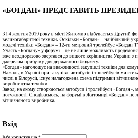
«БОГДАН» ПРЕДСТАВИТЬ ПРЕЗИДЕ
3 і 4 жовтня 2019 року в місті Житомир відбувається Другий фо
великогабаритної техніки. Оскільки «Богдан» – найбільший укра
моделі техніки «Богдан» – 12-ти метровий тролейбус «Богдан Т
Участь «Богдану» у форумі – це не лише можливість продемонст
вже неодноразово звертався до вищого керівництва України з п
джерелом прибутку для державного бюджету.
«Богдан» наголошує на вважливості закупівлі техніки для ком
Нажаль, в Україні при закупівлі автобусів і тролейбусів ми ст
числі в Білорусії, існує налагоджена схема підтримки вітчизнян
виробництва техніки.
Завод, на якому створюються автобуси і тролейбуси «Богдан», м
потужності. Сподіваємось, на форумі в Житомирі «Богдан» не л
вітчизняного виробника.
Вхід
Ім'я користувача
*