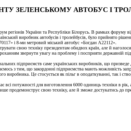
НТУ ЗЕЛЕНСЬКОМУ АВТОБУС І ТР
рум регіонів України та Республіки Білорусь. В рамках форуму від
їнський виробник автобусів і тролейбусів, було прийнято рішенн
70117» і 8-ми метровий міський автобус «Богдан А22112».
рувати свою техніку президентам обидвох країн, але й наголоси
роханням звернути увагу на проблему і посприяти державній підт
унальних підприємств саме українських виробників, що призведе
икаємось з тим, що закордонні підприємства мають можливість запр
ого виробника. Це стосується як пільг в оподаткуванні, так і ст
ає всі потужності для виготовлення 6000 одиниць техніки в рік,
ише продемонструє свою техніку, але й зможе достукатись до пр