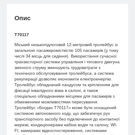
Опис
Т70117
Міський низькопідлоговий 12-метровий тролейбус із
загальною пасажиромісткістю 105 пасажирів (у тому
числі 34 місць для сидіння). Використання сучасної
транзисторної системи управління і тягового двигуна
змінного струму зменшують трудовитрати з
технічного обслуговування тролейбуса, а система
рекуперації дозволяє економити електроенергію.
Тролейбус обладнаний пандусом та кріпленням для
фіксації інвалідного візка в салоні, а також
спеціально обладнаними місцями для пасажирів з
обмеженими можливостями пересування.
Тролейбус «Богдан Т70117» може бути оснащений
системою автономного ходу, що забезпечує рух
транспортного засобу без підключення до контактної
мережі, кондиціонерами кабіни водія та салону, WI-
FI, камерами відеоспостереження, системами