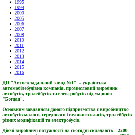
1995
1999
2000
2005
2006
2007
2008
2010
2011
2012
2013
2014
2015
2016
ДП "Автоскладальний завод №1" – українська
автомобілебудівна компанія, промисловий виробник
автобусів, тролейбусів та електробусів під маркою
"Богдан".
Основним завданням даного підприємства є виробництво
автобусів малого, середнього і великого класів, тролейбусів
різних модифікацій та електробусів.
Діючі виробничі потужності на сьогодні складають – 2200