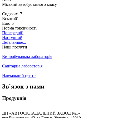
Міський автобус малого класу
Сидячиx
17
Всього
61
Euro
-
5
Норма токсичності
Попередній
Наступний
Детальніше...
Наші послуги
Випробувальна лабораторія
Санітарна лабораторія
Навчальний центр
Зв`язок з нами
Продукція
ДП «АВТОСКЛАДАЛЬНИЙ ЗАВОД №1»
вул.Рівненська, 42, м.Луцьк, Україна, 43010