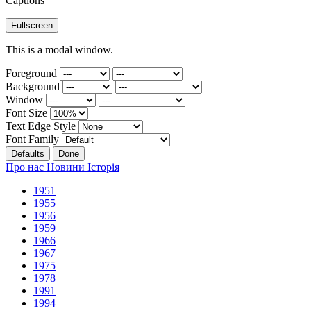
Captions
Fullscreen
This is a modal window.
Foreground
Background
Window
Font Size
Text Edge Style
Font Family
Defaults
Done
Про нас
Новини
Історія
1951
1955
1956
1959
1966
1967
1975
1978
1991
1994