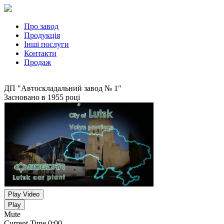
Про завод
Продукція
Інші послуги
Контакти
Продаж
ДП "Автоскладальний завод № 1"
Засновано в 1955 році
Play Video
Play
Mute
Current Time
0:00