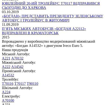
ЮВІЛЕЙНИЙ 20-ИЙ ТРОЛЕЙБУС Т70117 ВІДПРАВИВСЯ
СЬОГОДНІ ДО ХАРКОВА
03.10.2019
«БОГДАН» ПРЕДСТАВИТЬ ПРЕЗИДЕНТУ ЗЕЛЕНСЬКОМУ
АВТОБУС І ТРОЛЕЙБУС В ЖИТОМИРІ
11.09.2019
П’ЯТЬ МІСЬКИХ АВТОБУСІВ «БОГДАН А22112»
ВІДПРАВЛЕНІ В КРАМАТОРСЬК
2015
Впроваджено у виробництво модернізований міжміський
автобус «Богдан А14532» з двигуном Iveco Euro 5.
Наша продукція
Міський Автобус
А221
А70132
Міжміський Автобус
А222
А14542
Приміський Автобус
А14532
Тролейбус
Т70116
Т70117
Т90110
Шкільний Автобус
А224
Електробус
А70100
А221