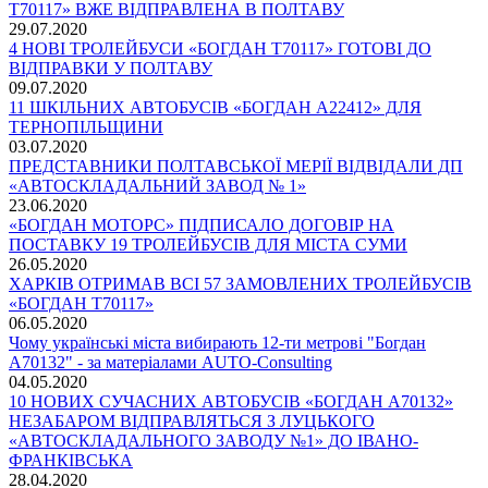
Т70117» ВЖЕ ВІДПРАВЛЕНА В ПОЛТАВУ
29.07.2020
4 НОВІ ТРОЛЕЙБУСИ «БОГДАН Т70117» ГОТОВІ ДО
ВІДПРАВКИ У ПОЛТАВУ
09.07.2020
11 ШКІЛЬНИХ АВТОБУСІВ «БОГДАН А22412» ДЛЯ
ТЕРНОПІЛЬЩИНИ
03.07.2020
ПРЕДСТАВНИКИ ПОЛТАВСЬКОЇ МЕРІЇ ВІДВІДАЛИ ДП
«АВТОСКЛАДАЛЬНИЙ ЗАВОД № 1»
23.06.2020
«БОГДАН МОТОРС» ПІДПИСАЛО ДОГОВІР НА
ПОСТАВКУ 19 ТРОЛЕЙБУСІВ ДЛЯ МІСТА СУМИ
26.05.2020
ХАРКІВ ОТРИМАВ ВСІ 57 ЗАМОВЛЕНИХ ТРОЛЕЙБУСІВ
«БОГДАН Т70117»
06.05.2020
Чому українські міста вибирають 12-ти метрові "Богдан
А70132" - за матеріалами AUTO-Consulting
04.05.2020
10 НОВИХ СУЧАСНИХ АВТОБУСІВ «БОГДАН А70132»
НЕЗАБАРОМ ВІДПРАВЛЯТЬСЯ З ЛУЦЬКОГО
«АВТОСКЛАДАЛЬНОГО ЗАВОДУ №1» ДО ІВАНО-
ФРАНКІВСЬКА
28.04.2020