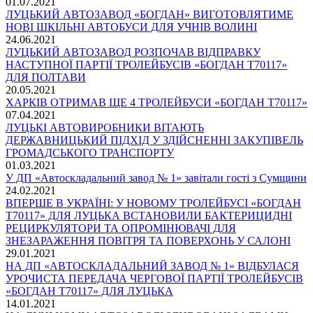
01.07.2021
ЛУЦЬКИЙ АВТОЗАВОД «БОГДАН» ВИГОТОВЛЯТИМЕ
НОВІ ШКІЛЬНІ АВТОБУСИ ДЛЯ УЧНІВ ВОЛИНІ
24.06.2021
ЛУЦЬКИЙ АВТОЗАВОД РОЗПОЧАВ ВІДПРАВКУ
НАСТУПНОЇ ПАРТІЇ ТРОЛЕЙБУСІВ «БОГДАН Т70117»
ДЛЯ ПОЛТАВИ
20.05.2021
ХАРКІВ ОТРИМАВ ЩЕ 4 ТРОЛЕЙБУСИ «БОГДАН Т70117»
07.04.2021
ЛУЦЬКІ АВТОВИРОБНИКИ ВІТАЮТЬ
ДЕРЖАВНИЦЬКИЙ ПІДХІД У ЗДІЙСНЕННІ ЗАКУПІВЕЛЬ
ГРОМАДСЬКОГО ТРАНСПОРТУ
01.03.2021
У ДП «Автоскладальний завод № 1» завітали гості з Сумщини
24.02.2021
ВПЕРШЕ В УКРАЇНІ: У НОВОМУ ТРОЛЕЙБУСІ «БОГДАН
Т70117» ДЛЯ ЛУЦЬКА ВСТАНОВИЛИ БАКТЕРИЦИДНІ
РЕЦИРКУЛЯТОРИ ТА ОПРОМІНЮВАЧІ ДЛЯ
ЗНЕЗАРАЖЕННЯ ПОВІТРЯ ТА ПОВЕРХОНЬ У САЛОНІ
29.01.2021
НА ДП «АВТОСКЛАДАЛЬНИЙ ЗАВОД № 1» ВІДБУЛАСЯ
УРОЧИСТА ПЕРЕДАЧА ЧЕРГОВОЇ ПАРТІЇ ТРОЛЕЙБУСІВ
«БОГДАН Т70117» ДЛЯ ЛУЦЬКА
14.01.2021