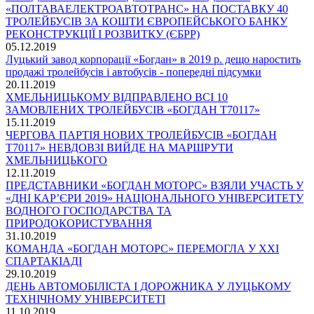
«ПОЛТАВАЕЛЕКТРОАВТОТРАНС» НА ПОСТАВКУ 40
ТРОЛЕЙБУСІВ ЗА КОШТИ ЄВРОПЕЙСЬКОГО БАНКУ
РЕКОНСТРУКЦІЇ І РОЗВИТКУ (ЄБРР)
05.12.2019
Луцький завод корпорації «Богдан» в 2019 р. дещо наростить
продажі тролейбусів і автобусів - попередні підсумки
20.11.2019
ХМЕЛЬНИЦЬКОМУ ВІДПРАВЛЕНО ВСІ 10
ЗАМОВЛЕНИХ ТРОЛЕЙБУСІВ «БОГДАН Т70117»
15.11.2019
ЧЕРГОВА ПАРТІЯ НОВИХ ТРОЛЕЙБУСІВ «БОГДАН
Т70117» НЕВДОВЗІ ВИЙДЕ НА МАРШРУТИ
ХМЕЛЬНИЦЬКОГО
12.11.2019
ПРЕДСТАВНИКИ «БОГДАН МОТОРС» ВЗЯЛИ УЧАСТЬ У
«ДНІ КАР’ЄРИ 2019» НАЦІОНАЛЬНОГО УНІВЕРСИТЕТУ
ВОДНОГО ГОСПОДАРСТВА ТА
ПРИРОДОКОРИСТУВАННЯ
31.10.2019
КОМАНДА «БОГДАН МОТОРС» ПЕРЕМОГЛА У ХХІ
СПАРТАКІАДІ
29.10.2019
ДЕНЬ АВТОМОБІЛІСТА І ДОРОЖНИКА У ЛУЦЬКОМУ
ТЕХНІЧНОМУ УНІВЕРСИТЕТІ
11.10.2019